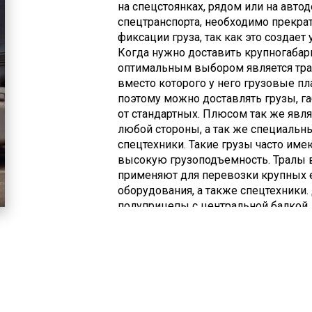
на спецстоянках, рядом или на авто
спецтранспорта, необходимо прекра
фиксации груза, так как это создает
Когда нужно доставить крупногабар
оптимальным выбором является трал
вместо которого у него грузовые п
поэтому можно доставлять грузы, г
от стандартных. Плюсом так же явля
любой стороны, а так же специальн
спецтехники. Такие грузы часто им
высокую грузоподъемность. Тралы 
применяют для перевозки крупных е
оборудования, а также спецтехники.
полуприцепы с центральной балкой 
есть высокорамные тралы и платфо
плоской основой.