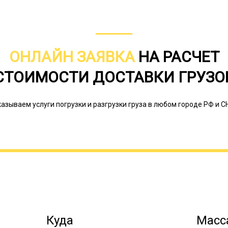
ОНЛАЙН ЗАЯВКА
НА РАСЧЕТ
СТОИМОСТИ ДОСТАВКИ ГРУЗО
азываем услуги погрузки и разгрузки груза в любом городе РФ и С
Возможны вариации с лафетами раз
они делаются индивидуально, но дл
могут быть стандартные заводские 
выбирают перевозку тралом, так ка
пользование. Это большие затраты 
постоянной загрузке, чтобы машины 
Куда
Масса