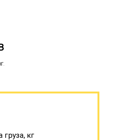
В
НГ.
ных видов. Под сложные грузоперевозки
я различных резервуаров и емкостей
решения. Компании и частные лица
к редко кому он нужен в постоянное
на содержание и необходимость в
не простаивали.
 груза, кг