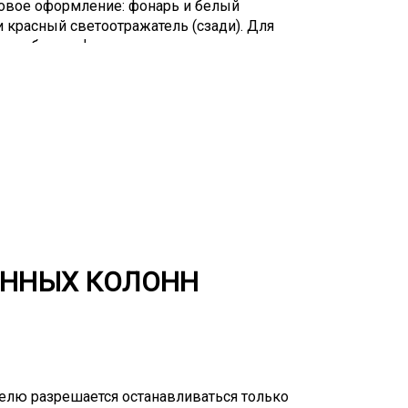
товое оформление: фонарь и белый
и красный светоотражатель (сзади). Для
и негабарита фирмы, оказывающие
ате высокопрофессиональных водителей с
тавляют наиболее безопасный маршрут.
ляется соблюдение определенной
его негабарит. При передвижении нельзя
рости, который равен 60 км/час, а на
 т.п.) – 15 км/час. Также водители
ся от составленного логистами маршрута.
тных погодных условий (гололед, тумана
етствии с инструкцией на этот счет.
ОННЫХ КОЛОНН
телю разрешается останавливаться только