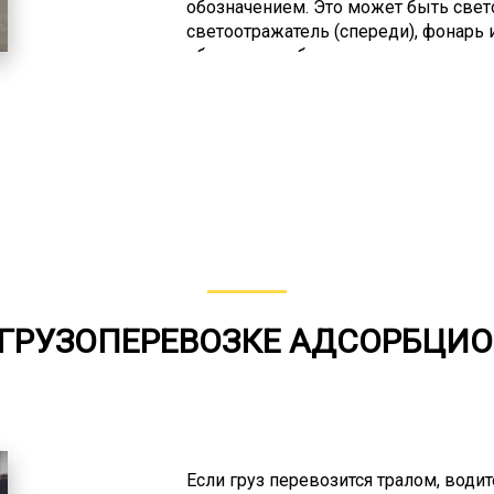
обозначением. Это может быть све
светоотражатель (спереди), фонарь 
обеспечения безопасности доставк
подобного рода услуги, имеют в шт
многолетним опытом, а логисты сос
Очень важным для безопасности яв
скорости спецсредства, доставляющ
превышать допустимый предел по ско
сложных участках автодорог (мосты и
категорически не должны отклонять
Передвижение в период неблагоприя
и т.п.) должно производиться в соотв
 ГРУЗОПЕРЕВОЗКЕ АДСОРБЦИ
Если груз перевозится тралом, води