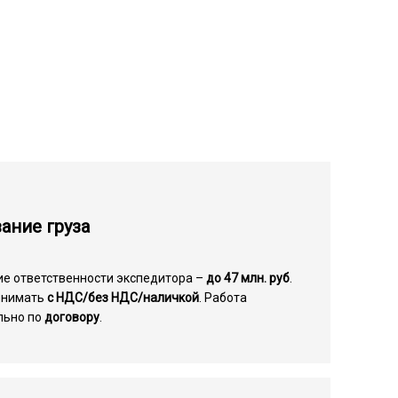
ание груза
ие ответственности экспедитора –
до 47 млн. руб
.
инимать
с НДС/без НДС/наличкой
. Работа
льно по
договору
.