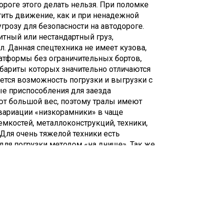
дороге этого делать нельзя. При поломке
тить движение, как и при ненадежной
 угрозу для безопасности на автодороге.
итный или нестандартный груз,
. Данная спецтехника не имеет кузова,
латформы без ограничительных бортов,
абариты которых значительно отличаются
ется возможность погрузки и выгрузки с
ые приспособления для заезда
еют большой вес, поэтому тралы имеют
вариации «низкорамники» в чаще
мкостей, металлоконструкций, техники,
 Для очень тяжелой техники есть
для погрузки методом «на днище». Так же
рмы, которые применяются для грузов с