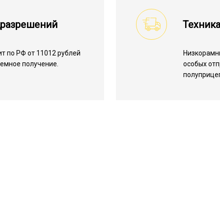
цразрешений
Техник
т по РФ от 11012 рублей
Низкорамн
лемное получение.
особых отп
полуприцеп