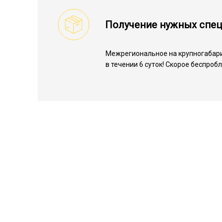
Получение нужных спе
Межрегиональное на крупногабари
в течении 6 суток! Скорое беспроб