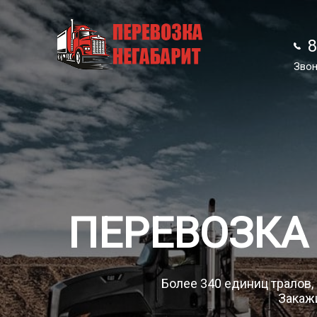
8
8
Звон
Звон
ПЕРЕВОЗКА
Более 340 единиц тралов,
Закажи