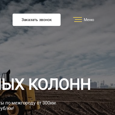
u
Заказать звонок
Заказать звонок
Меню
Меню
ть перевозку
О компании
НЫХ КОЛОНН
Грузы
ты по межгороду от 300км.
руб/км!