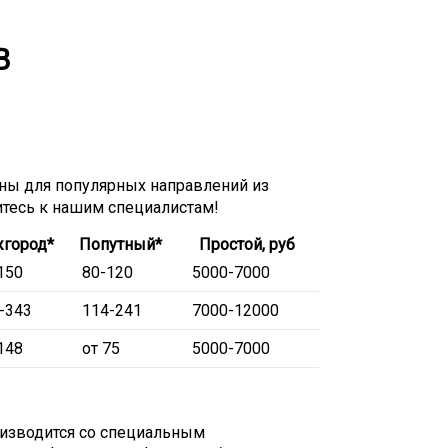
В
ы для популярных направлений из
итесь к нашим специалистам!
город*
Попутный*
Простой, руб
150
80-120
5000-7000
-343
114-241
7000-12000
148
от 75
5000-7000
оизводится со специальным