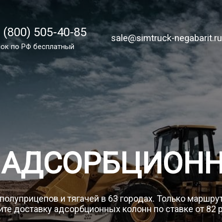
 (800) 505-40-85
 (800) 505-40-85
sale@simtruck-negabarit.ru
sale@simtruck-negabarit.r
ок по России бесплатный
ок по РФ бесплатный
Заказа
 АДСОРБЦИОН
 полуприцепов и тягачей в 63 городах. Только маршру
те доставку адсорбционных колонн по ставке от 82 