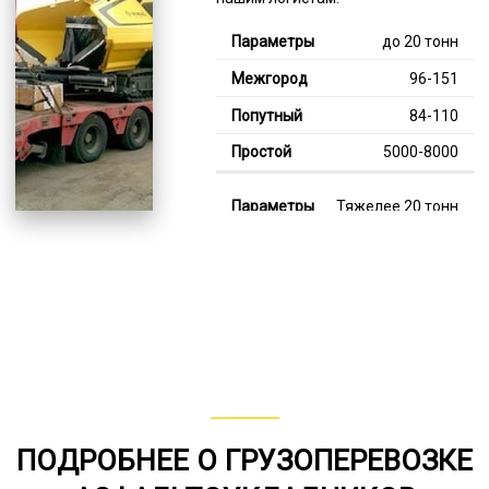
до 20 тонн
96-151
84-110
5000-8000
Тяжелее 20 тонн
124-355
114-224
8000-13000
В габарите, до 20
тонн
80-142
ПОДРОБНЕЕ О ГРУЗОПЕРЕВОЗКЕ
от 75