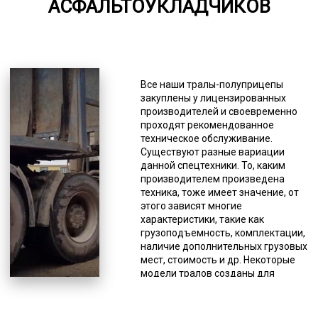
АСФАЛЬТОУКЛАДЧИКОВ
5000-7000
*Единица измерения - руб/км
Обращение в надежную
транспортную компанию является
Все наши тралы-полуприцепы
наиболее разумным вариантом
закуплены у лицензированных
пользования данной
производителей и своевременно
разновидностью спецтехники,
проходят рекомендованное
особенно если речь идет о разовой
техническое обслуживание.
доставке большого
Существуют разные вариации
асфальтоукладчика. К тому же
данной спецтехники. То, каким
такой вариант пользования
производителем произведена
исключает заботу о ремонте,
техника, тоже имеет значение, от
хранении, поиске водителя,
этого зависят многие
оформлении документации.
характеристики, такие как
Просто выбирается транспортно-
грузоподъемность, комплектации,
экспедиционная компания и
наличие дополнительных грузовых
делается заявка. Если у вас
мест, стоимость и др. Некоторые
постоянный объем грузов – мы
модели тралов созданы для
можем поставить тягачи с
определенных целей, то есть
полуприцепами на отдельный
имеют узкую специализацию.
маршрут с вариантом загрузки в
Инженеры и конструкторы изучили