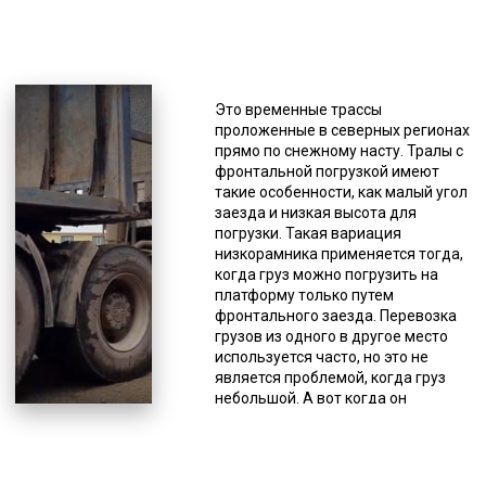
*Единица измерения - руб/км
Они имеют достаточную
грузоподъемность, что позволяет
осуществлять доставку тяжелых
Это временные трассы
бункеров. Здесь тоже имеются
проложенные в северных регионах
особенности конструкции, это
прямо по снежному насту. Тралы с
раздвижная платформа и
фронтальной погрузкой имеют
усиленная ходовая. Тралы с
такие особенности, как малый угол
повышенной проходимостью.
заезда и низкая высота для
Ориентированы на передвижение
погрузки. Такая вариация
по сложной местности, обладают
низкорамника применяется тогда,
укрепленной подвеской и высоким
когда груз можно погрузить на
дорожным просветом. Благодаря
платформу только путем
таким характеристикам возможно
фронтального заезда. Перевозка
«два в одном» - перевозка
грузов из одного в другое место
негабаритного груза по
используется часто, но это не
бездорожью. Такая
является проблемой, когда груз
необходимость часто возникает
небольшой. А вот когда он
при заборе груза из мест со
тяжелый или имеет негабаритные
сложными условиями работы –
размеры, то это превращается в
месторождения, делянки,
проблему и негативно отражается
вахтовые городки. Такая техника
на любой деятельности.