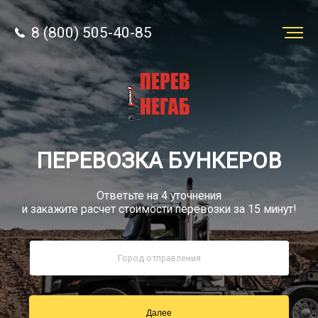
8 (800) 505-40-85
Заказать
перевозку
О компании
ПЕРЕВОЗКА БУНКЕРОВ
Грузы
Ответьте на 4 уточнения
и закажите расчет стоимости перевозки за 15 минут!
8 (800) 505-40-85
Звонок по России бесплатно
Далее
sale@simtruck-negabarit.ru