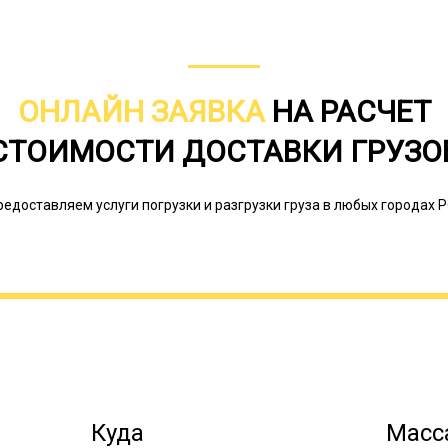
ОНЛАЙН ЗАЯВКА
НА РАСЧЕТ
СТОИМОСТИ ДОСТАВКИ ГРУЗО
редоставляем услуги погрузки и разгрузки груза в любых городах Р
Наша компания осуществляет трало
производится по всей России. Кли
наиболее подходящую модель трала 
затруднении с решением наш специ
Онлайн заявка
Куда
Масса