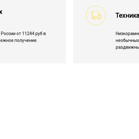
х
Техник
России от 11244 руб в
Низкорамн
дежное получение.
необычных 
раздвижны