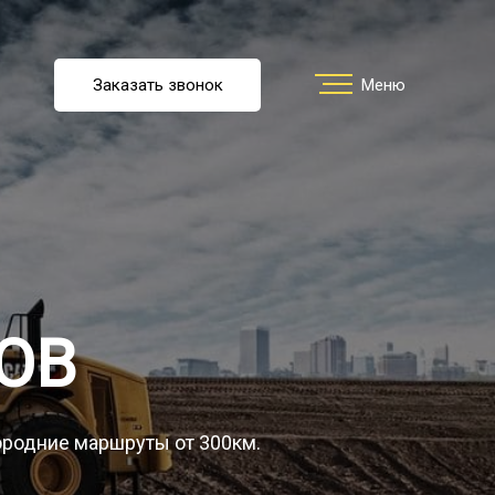
u
Заказать звонок
Заказать звонок
Меню
Меню
ть перевозку
О компании
ОВ
Грузы
городние маршруты от 300км.