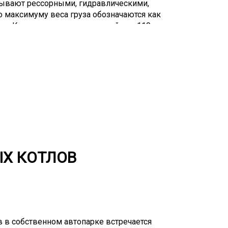
Бывают рессорными, гидравлическими,
 максимуму веса груза обозначаются как
рассКировны на максимальный вес 110
 25 тонн. Вес, превышающий 110 тонн,
 Они обычно используются для перевозки
 части или эти части имеют большой вес,
е ракеты и т.д. Транспортных компаний
авить услугу перевозки негабаритных
твия соответствующего вида техники, но и
специальное разрешение, дающее право на
выдается Министерством транспорта РФ.
ЫХ КОТЛОВ
в в собственном автопарке встречается