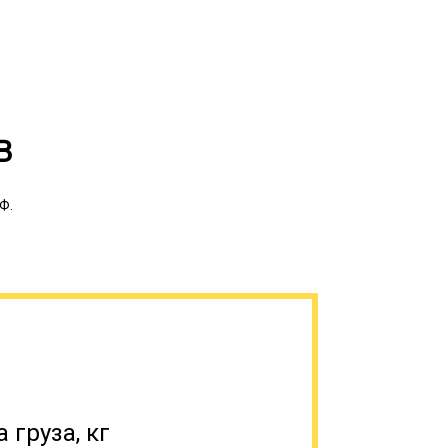
В
Ф.
вые грузоперевозки. Доставка
енты имеют возможность выбрать
из имеющихся в нашем автопарке, а при
алист поможет определиться.
 груза, кг