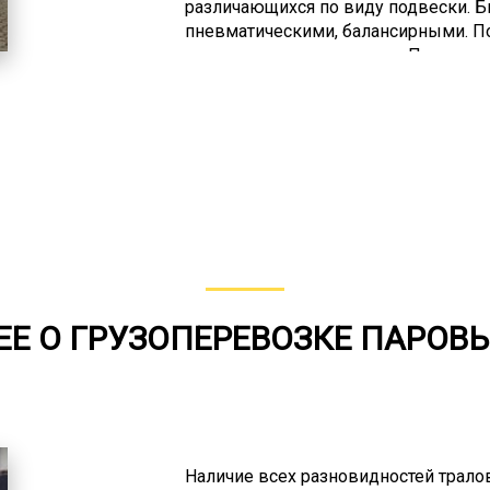
различающихся по виду подвески. 
пневматическими, балансирными. По
тяжелые, средние, легкие. Первые 
тонн, вторые – на 45 тонн, третьи –
перевозят на сверхтяжелых тралах.
грузов, которые нельзя разделить на
как, например, корабли, космически
много, но не каждая может предост
грузов, не только по причине отсутс
потому, что для этого необходимо 
выполнение этого вида услуг. Оно 
Е О ГРУЗОПЕРЕВОЗКЕ ПАРОВ
Наличие всех разновидностей трало