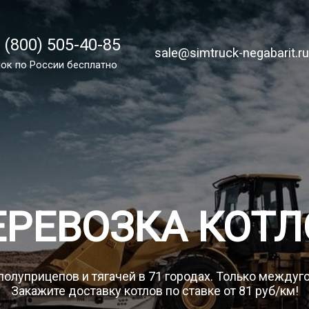
 (800) 505-40-85
 (800) 505-40-85
sale@simtruck-negabarit.ru
sale@simtruck-negabarit.r
ок по РФ бесплатный
ок по России бесплатно
Заказа
ЕРЕВОЗКА КОТЛ
полуприцепов и тягачей в 71 городах. Только между
Закажите доставку котлов по ставке от 81 руб/км!