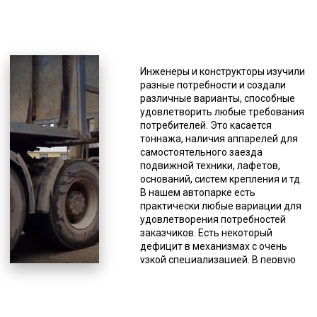
*Единица измерения - руб/км
Такая спецтехника
изготавливается разными
производителями, и имеет разные
Инженеры и конструкторы изучили
характеристики. Тралами
разные потребности и создали
перевозится строительная,
различные варианты, способные
сельскохозяйственная и иная
удовлетворить любые требования
крупногабаритная и/или тяжелая
потребителей. Это касается
техника, промышленное
тоннажа, наличия аппарелей для
оборудование (энергетическая,
самостоятельного заезда
нефтяная, химическая и иные
подвижной техники, лафетов,
сферы промышленности). Все
оснований, систем крепления и тд.
наши тралы-полуприцепы
В нашем автопарке есть
закуплены у лицензированных
практически любые вариации для
производителей и своевременно
удовлетворения потребностей
проходят рекомендованное
заказчиков. Есть некоторый
техническое обслуживание.
дефицит в механизмах с очень
Существуют разные вариации
узкой специализацией. В первую
данной спецтехники. То, каким
очередь это модульные
производителем произведена
платформы, полуприцепы с
техника, тоже имеет значение, от
креплением под килевые суда и
этого зависят многие
части ветрогенераторов. При