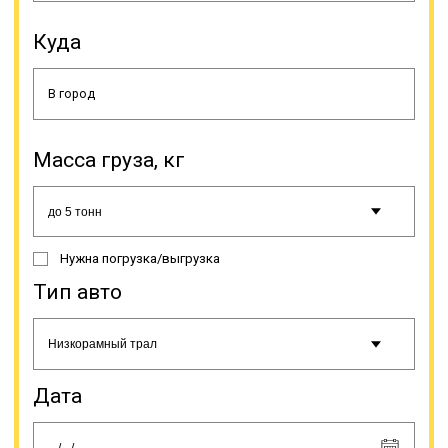
рассчитываются намного дешевле.
Перевозка возможна при условии
Куда
дополнительного
переоборудования тяжеловоза
крепежами. Тралы с
раздвигающейся платформой
тоже используются для перевозки
тяжелых грузов, однако ценность
Масса груза, кг
их в уникальной конструкции,
которая дает возможность
увеличивать длину платформы
под размеры груза. Особенно
часто такая модель используется
Нужна погрузка/выгрузка
для доставки опор, труб,
металлоконструкций и подобного
Тип авто
рода грузов. Тяжеловозы с
погрузочной высотой тоже имеют
уникальную конструкцию, схожую
с ломаной рамой.
Дата
Онлайн заявка