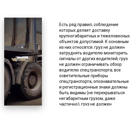
*Единица измерения - руб/км
Перевозка негабаритов имеет
свои особенности, и нет
Есть ряд правил, соблюдение
универсальных тралов,
которых делает доставку
подходящих для любого
крупногабаритных и тяжеловесных
негабарита, для этого существуют
объектов допустимой. К основным
различные модели этого вида
из них относятся: груз не должен
спецтехники, поэтому подбор при
затруднять водителю мониторить
заказе услуги должен делать
сигналы от других водителей; груз
специалист. Доставка другими
не должен ограничивать обзор
видами транспорта и вовсе
водителю спецтранспорта; все
проблематична. Использование
осветительные приборы
самого быстрого способа доставки
спецтранспорта, опознавательные
в большинстве случаев исключено,
и регистрационные знаки должны
из-за большого веса или размеров
быть видимы (не перекрываться
таких грузов, а даже если это и
негабаритным грузом, даже
возможно в некоторых случаях, то
частично); груз не должен
стоимость таких перевозок очень
препятствовать управлению
высокая. Поэтому применяется
спецтранспортом или влиять на
перевозка железнодорожным или
качество его движения (снижать
автотранспортом. Перевозка
устойчивость и др.); водитель
негабаритов выполняется
спецтранспорта должен следить,