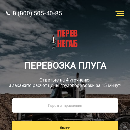
8 (800) 505-40-85
Заказать
перевозку
О компании
ПЕРЕВОЗКА ПЛУГА
Грузы
Ответьте на 4 уточнения
и закажите расчет цены грузоперевозки за 15 минут!
8 (800) 505-40-85
Звонок по России бесплатный
Далее
sale@simtruck-negabarit.ru