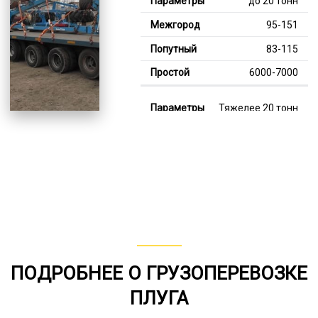
до 20 тонн
95-151
83-115
6000-7000
Тяжелее 20 тонн
127-353
115-226
8000-13000
В габарите, до 20
тонн
80-159
ПОДРОБНЕЕ О ГРУЗОПЕРЕВОЗКЕ
от 75
ПЛУГА
5000-8000