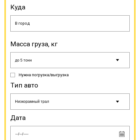
технику, оборудование для разных
Куда
сфер промышленности,
специфический транспорт (яхты,
катера и др.). Доставка
негабаритов имеет свои
особенности, поэтому, прежде чем
сделать заказ этой услуги, нужно
знать несколько моментов.
Масса груза, кг
Нужна погрузка/выгрузка
Тип авто
С целью обеспечения
безопасности дорожного
движения допускается
Дата
транспортировка негабаритов по
автодорогам с минимальной
скоростью. Она не должна
превышать 15 км/час по сложным