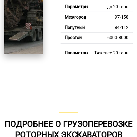
до 20 тонн
97-158
84-112
6000-8000
Тяжелее 20 тонн
128-346
113-197
7000-13000
В габарите, до 20
тонн
80-148
ПОДРОБНЕЕ О ГРУЗОПЕРЕВОЗКЕ
от 75
РОТОРНЫХ ЭКСКАВАТОРОВ
6000-7000