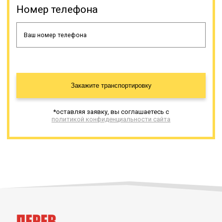
Номер телефона
Грузовые полуприцепы не имеют
альтернативы для
транспортировки негабаритного
роторного экскаватора. Такая
спецтехника изготавливается
разными производителями, и
имеет разные характеристики.
Закажите транспортировку
Тралами перевозится
строительная,
сельскохозяйственная и иная
*оставляя заявку, вы соглашаетесь с
крупногабаритная и/или тяжелая
политикой конфиденциальности сайта
техника, промышленное
оборудование (энергетическая,
нефтяная, химическая и иные
сферы промышленности). Все
наши тралы-полуприцепы
закуплены у лицензированных
производителей и своевременно
проходят рекомендованное
техническое обслуживание.