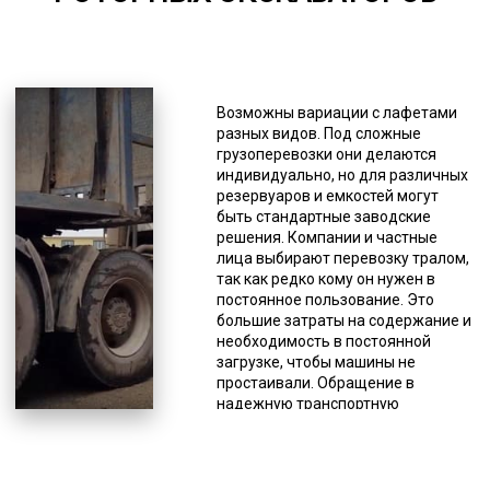
*Единица измерения - руб/км
Данная спецтехника не имеет
кузова, вместо которого у него
Возможны вариации с лафетами
грузовые платформы без
разных видов. Под сложные
ограничительных бортов, поэтому
грузоперевозки они делаются
можно доставлять грузы, габариты
индивидуально, но для различных
которых значительно отличаются
резервуаров и емкостей могут
от стандартных. Плюсом так же
быть стандартные заводские
является возможность погрузки и
решения. Компании и частные
выгрузки с любой стороны, а так
лица выбирают перевозку тралом,
же специальные приспособления
так как редко кому он нужен в
для заезда спецтехники. Такие
постоянное пользование. Это
грузы часто имеют большой вес,
большие затраты на содержание и
поэтому тралы имеют высокую
необходимость в постоянной
грузоподъемность. Тралы
загрузке, чтобы машины не
вариации «низкорамники» в чаще
простаивали. Обращение в
применяют для перевозки крупных
надежную транспортную
емкостей, металлоконструкций,
компанию является наиболее
техники, оборудования, а также
разумным вариантом пользования
спецтехники. Для очень тяжелой
данной разновидностью
техники есть полуприцепы с
спецтехники, особенно если речь