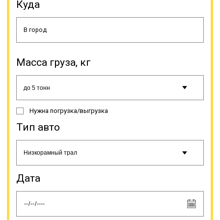
Куда
осуществить доставку груза в
более быстрые сроки;
оперативность оформления
заказа и доставки груза в пункт
назначения; наиболее удобные и
выгодные условия по доставке,
оптимальный график; соблюдение
Масса груза, кг
правил транспортировки груза,
обеспечение контроля груза во
время перевозки; существенная
экономия в сравнении с авиа- или
железнодорожной доставкой
Нужна погрузка/выгрузка
такого груза на маршрутах малой и
средней дальности;
Тип авто
информирование заказчика о
статусе доставки; ведение всей
необходимой документации.
Дата