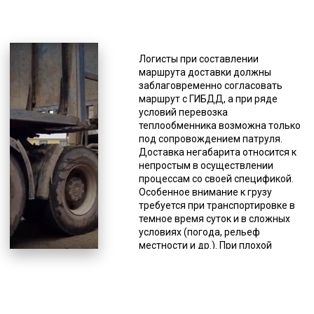
*Единица измерения - руб/км
В случае обнаружения водителем
спецсредства, перевозящего
Логисты при составлении
негабарит, несоответствия
маршрута доставки должны
указанным правилам, он должен
заблаговременно согласовать
прекратить движение и/или
маршрут с ГИБДД, а при ряде
принять необходимые меры по
условий перевозка
устранению нарушений.
теплообменника возможна только
Допускается выступ негабарита на
под сопровождением патруля.
1 м за габариты спецтранспорта,
Доставка негабарита относится к
как спереди, так и сзади, сбоку
непростым в осуществлении
ограничение другое – максимум
процессам со своей спецификой.
0,4 м. В этом случае груз должен
Особенное внимание к грузу
маркироваться спецзнаками,
требуется при транспортировке в
например «крупногабаритный
темное время суток и в сложных
груз». К негабаритам, то есть к
условиях (погода, рельеф
грузам, не подходящим под
местности и др.). При плохой
общепринятые стандарты относят
видимости доставка производится
строительную,
со специальным обозначением.
сельскохозяйственную, военную
Это может быть световое
технику, оборудование для разных
оформление: фонарь и белый
сфер промышленности,
светоотражатель (спереди),