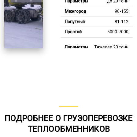
до 20 тонн
96-155
81-112
5000-7000
Тяжелее 20 тонн
121-354
111-240
7000-11000
В габарите, до 20
тонн
80-150
ПОДРОБНЕЕ О ГРУЗОПЕРЕВОЗКЕ
от 75
ТЕПЛООБМЕННИКОВ
6000-7000