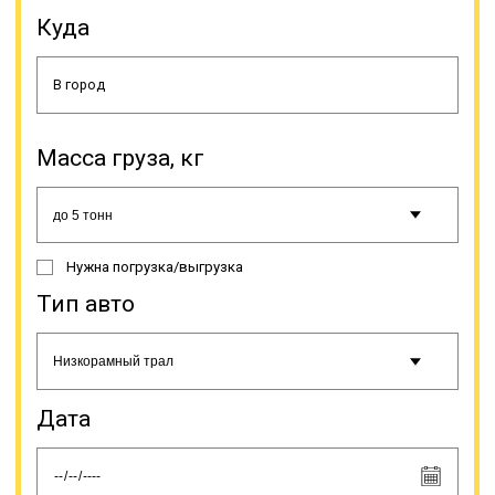
Куда
Масса груза, кг
Передвижение в период
неблагоприятных погодных
условий (гололед, тумана и т.п.)
должно производиться в
Нужна погрузка/выгрузка
соответствии с инструкцией на
этот счет. Если груз перевозится
Тип авто
тралом, водителю разрешается
останавливаться только на
спецстоянках, рядом или на
автодороге этого делать нельзя.
При поломке спецтранспорта,
Дата
необходимо прекратить движение,
как и при ненадежной фиксации
груза, так как это создает угрозу
для безопасности на автодороге.