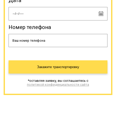
Дата
нарушений. Допускается выступ
негабарита на 1 м за габариты
спецтранспорта, как спереди, так и
сзади, сбоку ограничение другое –
максимум 0,4 м.
Номер телефона
Онлайн заявка
Закажите транспортировку
*оставляя заявку, вы соглашаетесь с
политикой конфиденциальности сайта