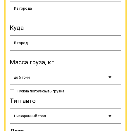
спецтранспорта; все
осветительные приборы
спецтранспорта, опознавательные
и регистрационные знаки должны
Куда
быть видимы (не перекрываться
негабаритным грузом, даже
частично); груз не должен
препятствовать управлению
спецтранспортом или влиять на
качество его движения (снижать
устойчивость и др.); водитель
Масса груза, кг
спецтранспорта должен следить,
чтобы груз не создавал много
шума, пыли или иных
неблагоприятных условий,
мешающих движению на
Нужна погрузка/выгрузка
автодороге. В случае обнаружения
водителем спецсредства,
Тип авто
перевозящего негабарит,
несоответствия указанным
правилам, он должен прекратить
движение и/или принять
необходимые меры по устранению