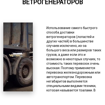
ВЕТРОГЕНЕРАТОРОВ
*Единица измерения - руб/км
Клиенты имеют возможность
выбрать наиболее подходящую
модель трала из имеющихся в
Использование самого быстрого
нашем автопарке, а при
способа доставки
затруднении с решением наш
ветрогенераторов (лопастей и
специалист поможет
других частей) в большинстве
определиться. Вы можете
случаев исключено, из-за
заказать раздвижные, прямые,
большого веса или размеров таких
классические и другие модели
грузов, а даже если это и
этого спецтранспорта. Количество
возможно в некоторых случаях, то
осей тоже может быть любым (от 2
стоимость таких перевозок очень
до 8). Несмотря на то, что грузы
высокая. Поэтому применяется
негабаритные, они должны
перевозка железнодорожным или
соответствовать требованиям
автотранспортом. Перевозка
российского законодательства для
негабаритов выполняется
перевозок данного типа грузов по
специальными видами техники,
дорогам общего пользования.
которая называется тралами. В
Негабариты делятся на несколько
основном это низкорамники со
групп по превышению предельно
специальными крепежами.
допустимых размеров: высокие
Грузоподъемность тралов