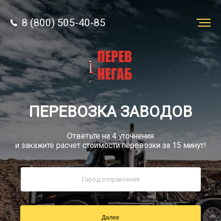
8 (800) 505-40-85
Заказать
перевозку
О компании
ПЕРЕВОЗКА ЗАВОДОВ
Грузы
Ответьте на 4 уточнения
и закажите расчет стоимости перевозки за 15 минут!
8 (800) 505-40-85
Звонок по РФ бесплатный
Далее
sale@simtruck-negabarit.ru