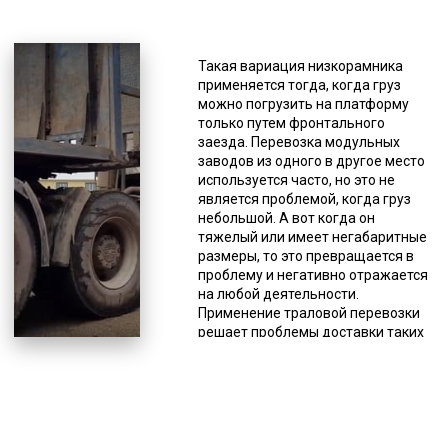
*Единица измерения - руб/км
Здесь тоже имеются особенности
конструкции, это раздвижная
Такая вариация низкорамника
платформа и усиленная ходовая.
применяется тогда, когда груз
Тралы с повышенной
можно погрузить на платформу
проходимостью. Ориентированы
только путем фронтального
на передвижение по сложной
заезда. Перевозка модульных
местности, обладают укрепленной
заводов из одного в другое место
подвеской и высоким дорожным
используется часто, но это не
просветом. Благодаря таким
является проблемой, когда груз
характеристикам возможно «два в
небольшой. А вот когда он
одном» - перевозка негабаритного
тяжелый или имеет негабаритные
груза по бездорожью. Такая
размеры, то это превращается в
необходимость часто возникает
проблему и негативно отражается
при заборе груза из мест со
на любой деятельности.
сложными условиями работы –
Применение траловой перевозки
месторождения, делянки,
решает проблемы доставки таких
вахтовые городки. Такая техника
грузов. Негабаритным называется
так же может пригодиться при
груз, который не перевезти
доставке по «зимникам». Это
стандартными методами доставки.
временные трассы проложенные в
То есть его невозможно
северных регионах прямо по
перевозить ни железнодорожным
снежному насту. Тралы с
грузовым транспортом, ни