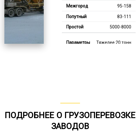
95-158
83-111
5000-8000
Тяжелее 20 тонн
125-347
114-209
7000-11000
В габарите, до 20
тонн
80-151
ПОДРОБНЕЕ О ГРУЗОПЕРЕВОЗКЕ
от 75
ЗАВОДОВ
6000-7000