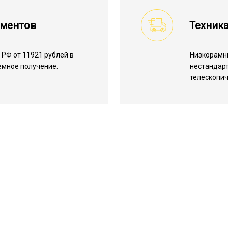
ументов
Техник
РФ от 11921 рублей в
Низкорамн
емное получение.
нестандарт
телескопич