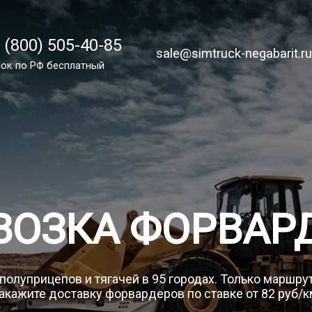
 (800) 505-40-85
 (800) 505-40-85
sale@simtruck-negabarit.ru
sale@simtruck-negabarit.r
ок по России бесплатно
ок по РФ бесплатный
Заказа
ВОЗКА ФОРВАР
 полуприцепов и тягачей в 95 городах. Только маршру
акажите доставку форвардеров по ставке от 82 руб/к