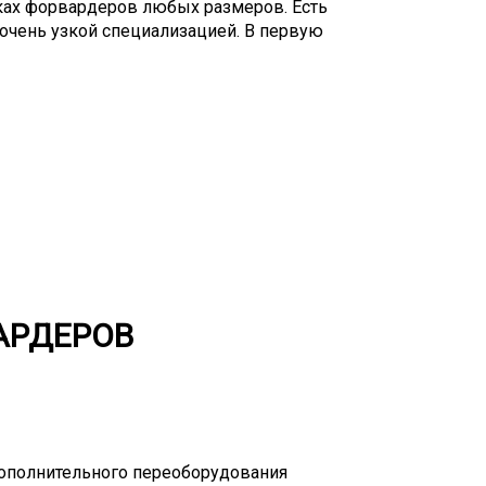
ках форвардеров любых размеров. Есть
очень узкой специализацией. В первую
 полуприцепы с креплением под килевые
 необходимости в перевозке таких грузов
 будьте готовы к возможной задержке в
тотранспорта. Тралы базовой конструкции
 тонн. Однако не все модели подойдут
борудования.
АРДЕРОВ
ополнительного переоборудования