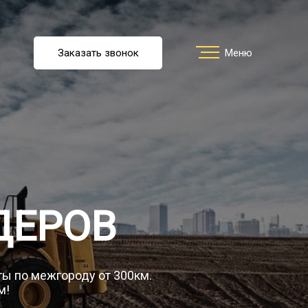
u
Заказать звонок
Заказать звонок
Меню
Меню
ть перевозку
О компании
ДЕРОВ
Грузы
ты по межгороду от 300км.
м!