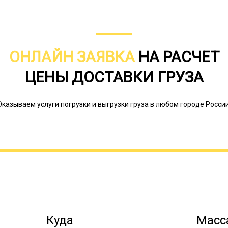
ОНЛАЙН ЗАЯВКА
НА РАСЧЕТ
ЦЕНЫ ДОСТАВКИ ГРУЗА
Оказываем услуги погрузки и выгрузки груза в любом городе России
Тралы с повышенной проходимость
сложной местности, обладают укре
просветом. Благодаря таким характ
перевозка негабаритного груза по б
возникает при заборе груза из мес
месторождения, делянки, вахтовые 
Онлайн заявка
Куда
Масса