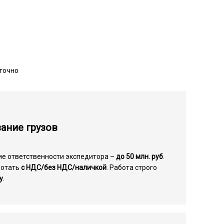
точно
ание грузов
ие ответственности экспедитора –
до 50 млн. руб
.
ботать
с НДС/без НДС/наличкой
. Работа строго
у
.