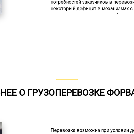
потребностей заказчиков в перевоз
некоторый дефицит в механизмах с 
очередь это модульные платформы,
суда и части ветрогенераторов. При
старайтесь делать заявку заранее и
подборе подходящего доступного ав
имеют грузоподъемность от 15 до 75
для перевозки крупногабаритного о
НЕЕ О ГРУЗОПЕРЕВОЗКЕ ФОРВ
Перевозка возможна при условии д