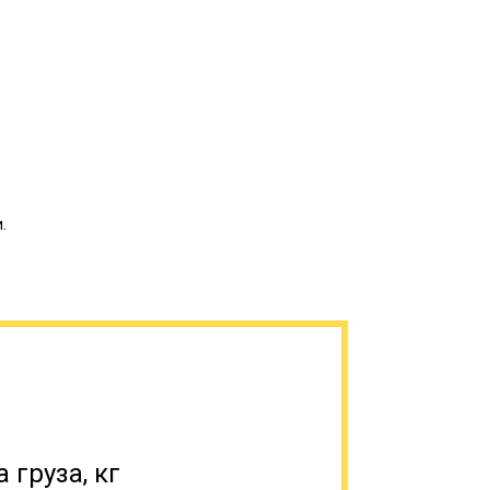
.
ю. Ориентированы на передвижение по
пленной подвеской и высоким дорожным
еристикам возможно «два в одном» -
ездорожью. Такая необходимость часто
т со сложными условиями работы –
городки.
 груза, кг