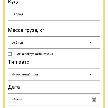
Куда
оперативность оформления
заказа и доставки груза в пункт
назначения; наиболее удобные и
выгодные условия по доставке,
оптимальный график; соблюдение
правил транспортировки груза,
обеспечение контроля груза во
Масса груза, кг
время перевозки; существенная
экономия в сравнении с авиа- или
железнодорожной доставкой
такого груза на маршрутах малой и
средней дальности;
Нужна погрузка/выгрузка
информирование заказчика о
Тип авто
статусе доставки; ведение всей
необходимой документации.
Дата