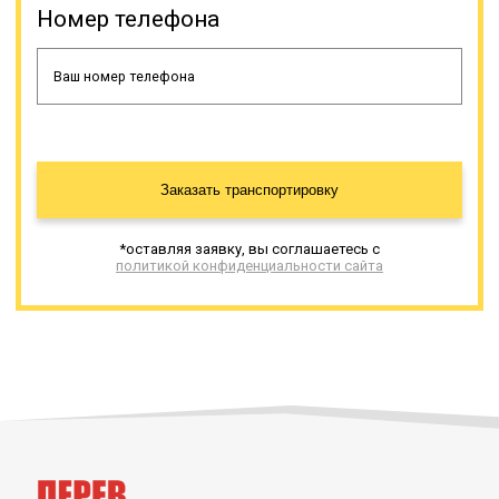
Грузовые полуприцепы не имеют
Номер телефона
альтернативы для
транспортировки негабаритного
груза. Такая спецтехника
изготавливается разными
производителями, и имеет разные
характеристики. Тралами
перевозится строительная,
сельскохозяйственная и иная
Заказать транспортировку
крупногабаритная и/или тяжелая
техника, промышленное
оборудование (энергетическая,
*оставляя заявку, вы соглашаетесь с
нефтяная, химическая и иные
политикой конфиденциальности сайта
сферы промышленности). Все
наши тралы-полуприцепы
закуплены у лицензированных
производителей и своевременно
проходят рекомендованное
техническое обслуживание.
Онлайн заявка