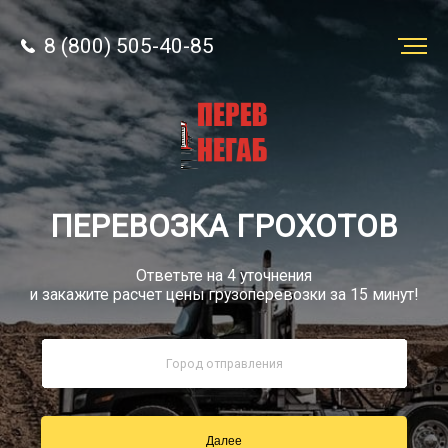
8 (800) 505-40-85
Заказать
перевозку
О компании
ПЕРЕВОЗКА ГРОХОТОВ
Грузы
Ответьте на 4 уточнения
и закажите расчет цены грузоперевозки за 15 минут!
8 (800) 505-40-85
Звонок по РФ бесплатный
Далее
sale@simtruck-negabarit.ru