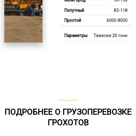
83-118
6000-8000
Тяжелее 20 тонн
128-360
112-187
8000-12000
В габарите, до 20
тонн
80-149
от 75
ПОДРОБНЕЕ О ГРУЗОПЕРЕВОЗКЕ
5000-7000
ГРОХОТОВ
*Единица измерения - руб/км