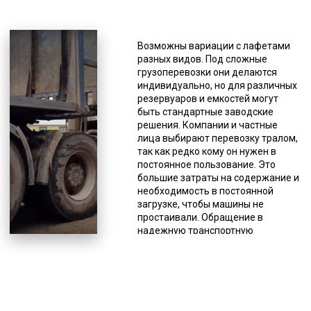
Если мобильный грохот
перевозится тралом, водителю
разрешается останавливаться
Возможны вариации с лафетами
только на спецстоянках, рядом или
разных видов. Под сложные
на автодороге этого делать
грузоперевозки они делаются
нельзя. При поломке
индивидуально, но для различных
спецтранспорта, необходимо
резервуаров и емкостей могут
прекратить движение, как и при
быть стандартные заводские
ненадежной фиксации груза, так
решения. Компании и частные
как это создает угрозу для
лица выбирают перевозку тралом,
безопасности на автодороге.
так как редко кому он нужен в
Когда нужно доставить
постоянное пользование. Это
крупногабаритный или
большие затраты на содержание и
нестандартный груз, оптимальным
необходимость в постоянной
выбором является трал. Данная
загрузке, чтобы машины не
спецтехника не имеет кузова,
простаивали. Обращение в
вместо которого у него грузовые
надежную транспортную
платформы без ограничительных
компанию является наиболее
бортов, поэтому можно доставлять
разумным вариантом пользования
грузы, габариты которых
данной разновидностью
значительно отличаются от
спецтехники, особенно если речь
стандартных. Плюсом так же
идет о разовой доставке. К тому
является возможность погрузки и
же такой вариант пользования