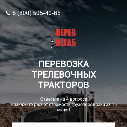
8 (800) 505-40-85
Заказать
перевозку
О компании
ПЕРЕВОЗКА
Грузы
ТРЕЛЕВОЧНЫХ
ТРАКТОРОВ
Ответьте на 4 вопроса
и закажите расчет стоимости грузоперевозки за 15
8 (800) 505-40-85
минут!
Звонок по России бесплатный
sale@simtruck-negabarit.ru