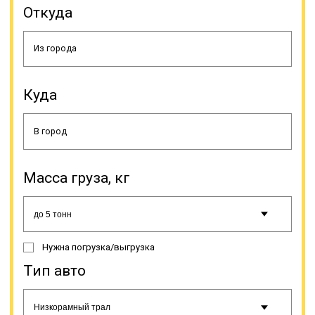
Откуда
Куда
Здесь тоже имеются особенности
конструкции, это раздвижная
платформа и усиленная ходовая.
Тралы с повышенной
проходимостью. Ориентированы
на передвижение по сложной
Масса груза, кг
местности, обладают укрепленной
подвеской и высоким дорожным
просветом. Благодаря таким
характеристикам возможно «два в
одном» - перевозка негабаритного
Нужна погрузка/выгрузка
груза по бездорожью.
Тип авто
Онлайн заявка