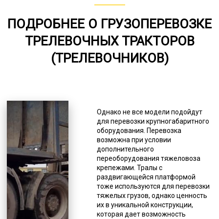
80-144
ПОДРОБНЕЕ О ГРУЗОПЕРЕВОЗКЕ
от 75
ТРЕЛЕВОЧНЫХ ТРАКТОРОВ
5000-8000
(ТРЕЛЕВОЧНИКОВ)
*Единица измерения - руб/км
То, каким производителем
произведена техника, тоже имеет
значение, от этого зависят многие
Однако не все модели подойдут
характеристики, такие как
для перевозки крупногабаритного
грузоподъемность, комплектации,
оборудования. Перевозка
наличие дополнительных грузовых
возможна при условии
мест, стоимость и др. Некоторые
дополнительного
модели тралов созданы для
переоборудования тяжеловоза
определенных целей, то есть
крепежами. Тралы с
имеют узкую специализацию.
раздвигающейся платформой
Инженеры и конструкторы изучили
тоже используются для перевозки
разные потребности и создали
тяжелых грузов, однако ценность
различные варианты, способные
их в уникальной конструкции,
удовлетворить любые требования
которая дает возможность
потребителей. Это касается