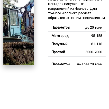
цены для популярных
направлений из Иваново. Для
точного и полного расчета
обратитесь к нашим специалистам!
до 20 тонн
95-158
81-116
5000-7000
Тяжелее 20 тонн
123-360
110-240
7000-13000
В габарите, до 20
тонн