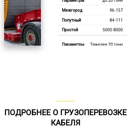
до 20 тонн
96-157
84-111
5000-8000
Тяжелее 20 тонн
123-348
114-201
8000-13000
В габарите, до 20
тонн
80-142
ПОДРОБНЕЕ О ГРУЗОПЕРЕВОЗКЕ
от 75
КАБЕЛЯ
6000-8000