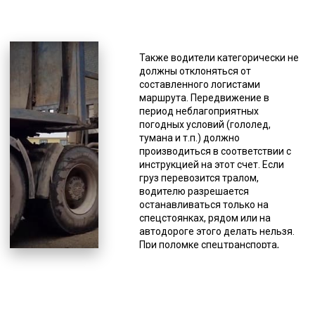
*Единица измерения - руб/км
Доставка кабеля манипуляторами
и платформами относится к
Также водители категорически не
непростым в осуществлении
должны отклоняться от
процессам со своей спецификой.
составленного логистами
Особенное внимание к грузу
маршрута. Передвижение в
требуется при транспортировке в
период неблагоприятных
темное время суток и в сложных
погодных условий (гололед,
условиях (погода, рельеф
тумана и т.п.) должно
местности и др.). При плохой
производиться в соответствии с
видимости доставка производится
инструкцией на этот счет. Если
со специальным обозначением.
груз перевозится тралом,
Это может быть световое
водителю разрешается
оформление: фонарь и белый
останавливаться только на
светоотражатель (спереди),
спецстоянках, рядом или на
фонарь и красный
автодороге этого делать нельзя.
светоотражатель (сзади). Для
При поломке спецтранспорта,
обеспечения безопасности
необходимо прекратить движение,
доставки негабарита фирмы,
как и при ненадежной фиксации
оказывающие подобного рода
груза, так как это создает угрозу
услуги, имеют в штате
для безопасности на автодороге.
высокопрофессиональных
Когда нужно доставить