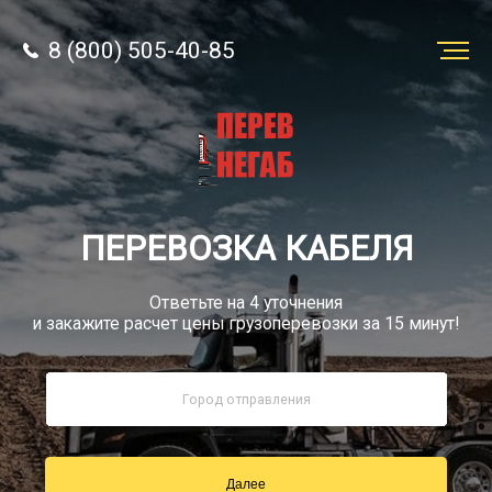
8 (800) 505-40-85
Заказать
перевозку
О компании
ПЕРЕВОЗКА КАБЕЛЯ
Грузы
Ответьте на 4 уточнения
и закажите расчет цены грузоперевозки за 15 минут!
8 (800) 505-40-85
Звонок по РФ бесплатно
Далее
sale@simtruck-negabarit.ru