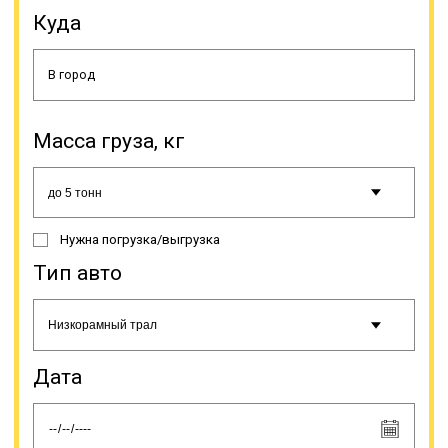
часто имеют большой вес, поэтому
Куда
тралы имеют высокую
грузоподъемность. Тралы
вариации «низкорамники» в чаще
применяют для перевозки крупных
емкостей, металлоконструкций,
техники, оборудования, а также
Масса груза, кг
спецтехники. Для очень тяжелой
техники есть полуприцепы с
центральной балкой для погрузки
методом «на днище».
Нужна погрузка/выгрузка
Тип авто
Онлайн заявка
Дата