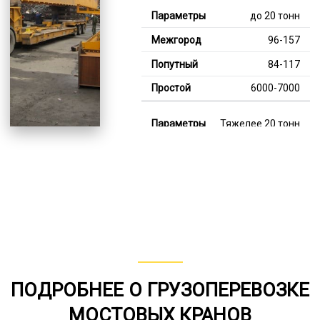
до 20 тонн
96-157
84-117
6000-7000
Тяжелее 20 тонн
130-345
115-209
7000-13000
В габарите, до 20
тонн
80-158
ПОДРОБНЕЕ О ГРУЗОПЕРЕВОЗКЕ
от 75
МОСТОВЫХ КРАНОВ
5000-8000