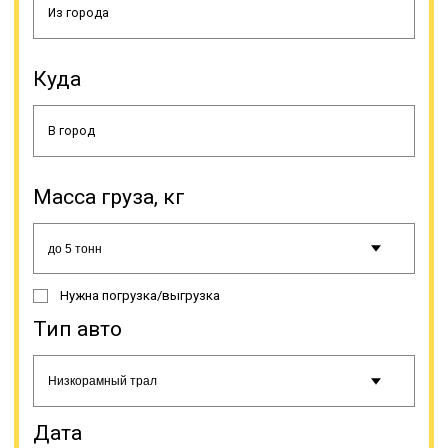
выполнение этого вида услуг. Оно
выдается Министерством
транспорта РФ. Наличие всех
разновидностей тралов в
Куда
собственном автопарке
встречается не так часто, потому
что некоторые разновидности этой
спецтехники взаимозаменяемы.
Масса груза, кг
Онлайн заявка
Нужна погрузка/выгрузка
Тип авто
Дата