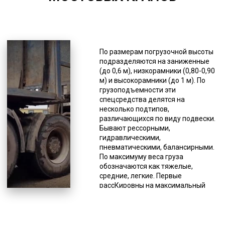
*Единица измерения - руб/км
Для перевозок мостовых кранов
транспортные компании широко
По размерам погрузочной высоты
пользуются услугами трала. Это
подразделяются на заниженные
специальная прицепная техника
(до 0,6 м), низкорамники (0,80-0,90
типа прицеп или полуприцеп.
м) и высокорамники (до 1 м). По
Такой способ является наиболее
грузоподъемности эти
выгодным для доставки
спецсредства делятся на
тяжеловесной техники, такой как
несколько подтипов,
сельскохозяйственная,
различающихся по виду подвески.
лесозаготовительная,
Бывают рессорными,
строительная и дорожная.
гидравлическими,
Благодаря конструктивным
пневматическими, балансирными.
особенностям этих тяжеловозов
По максимуму веса груза
облегчается погрузка и процесс
обозначаются как тяжелые,
перевозки. Складные конструкции
средние, легкие. Первые
позволяют устанавливать любой
рассКировны на максимальный
угол въезда, а наличие низкой
вес 110 тонн, вторые – на 45 тонн,
грузовой платформы,
третьи – 25 тонн. Вес,
оборудованной дополнительными
превышающий 110 тонн,
расширителями, позволяет
перевозят на сверхтяжелых