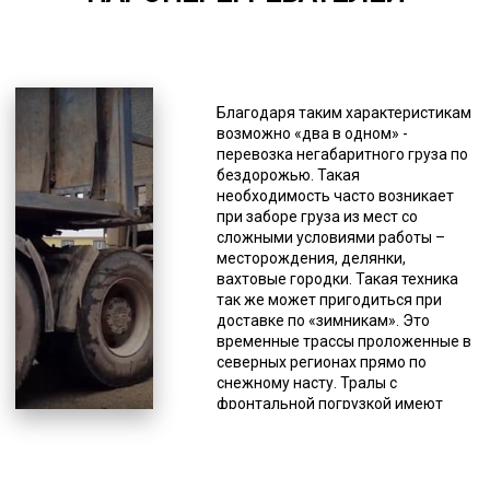
*Единица измерения - руб/км
Это дает возможность
регулировать уровень платформы,
делать его максимально низким,
Благодаря таким характеристикам
что ценно для погрузки на трал
возможно «два в одном» -
некоторых специфических грузов.
перевозка негабаритного груза по
Тралы типа «контейнеровозы»
бездорожью. Такая
предназначены, как понятно из
необходимость часто возникает
названия, исключительно для
при заборе груза из мест со
транспортировки контейнеров. Они
сложными условиями работы –
имеют достаточную
месторождения, делянки,
грузоподъемность, что позволяет
вахтовые городки. Такая техника
осуществлять доставку тяжелых
так же может пригодиться при
контейнеров. Здесь тоже имеются
доставке по «зимникам». Это
особенности конструкции, это
временные трассы проложенные в
раздвижная платформа и
северных регионах прямо по
усиленная ходовая. Тралы с
снежному насту. Тралы с
повышенной проходимостью.
фронтальной погрузкой имеют
Ориентированы на передвижение
такие особенности, как малый угол
по сложной местности, обладают
заезда и низкая высота для
укрепленной подвеской и высоким
погрузки. Такая вариация
дорожным просветом.
низкорамника применяется тогда,