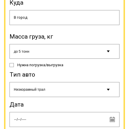
проблемы доставки таких грузов.
Куда
Негабаритным называется груз,
который не перевезти
стандартными методами доставки.
Онлайн заявка
Масса груза, кг
Нужна погрузка/выгрузка
Тип авто
Дата