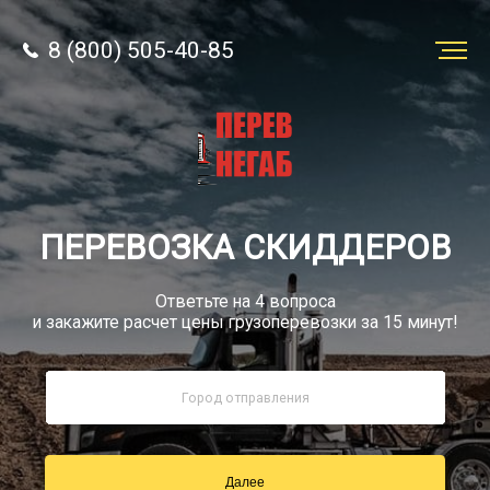
8 (800) 505-40-85
Заказать
перевозку
О компании
ПЕРЕВОЗКА СКИДДЕРОВ
Грузы
Ответьте на 4 вопроса
и закажите расчет цены грузоперевозки за 15 минут!
8 (800) 505-40-85
Звонок по РФ бесплатный
Далее
sale@simtruck-negabarit.ru