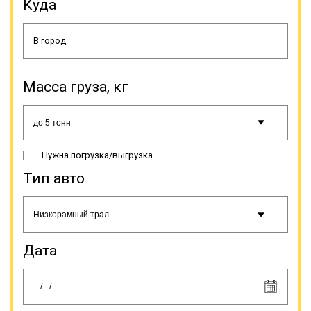
Куда
Чаще всего это строительная,
дорожная и иная спецтехника,
оборудование (промышленное,
сельскохозяйственное и др.),
Масса груза, кг
строительные конструкции,
буровые установки, яхты, газовые
турбины, катера, подъемники,
бытовки и др. Грузоперевозки
негабаритов тралом относятся к
Нужна погрузка/выгрузка
категории сложных в плане
логистики, поэтому стоимость
Тип авто
может сильно варьироваться.
Цифры зависят от характеристик
груза (габариты, вес и др.),
сложности погрузки/разгрузки,
особенностей маршрута. Наша
Дата
компания может предоставить по
запросу расчет окончательной
стоимости грузоперевозки
скиддера.