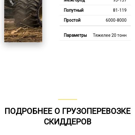
81-119
6000-8000
Тяжелее 20 тонн
129-360
111-248
7000-13000
В габарите, до 20
тонн
80-151
от 75
ПОДРОБНЕЕ О ГРУЗОПЕРЕВОЗКЕ
5000-7000
СКИДДЕРОВ
*Единица измерения - руб/км