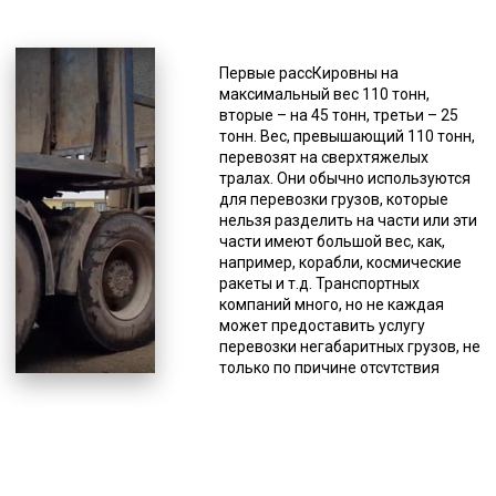
Складные конструкции позволяют
устанавливать любой угол въезда,
а наличие низкой грузовой
Первые рассКировны на
платформы, оборудованной
максимальный вес 110 тонн,
дополнительными расширителями,
вторые – на 45 тонн, третьи – 25
позволяет расширить погрузочную
тонн. Вес, превышающий 110 тонн,
рабочую площадь (с 2,5 м до 3,2).
перевозят на сверхтяжелых
Обеспечение минимального угла
тралах. Они обычно используются
въезда (девятиградусный) дает
для перевозки грузов, которые
возможность загрузки различной
нельзя разделить на части или эти
техники без погрузочно-
части имеют большой вес, как,
разгрузочных работ, а своим
например, корабли, космические
ходом, а небольшая высота
ракеты и т.д. Транспортных
платформы (шестисантиметровая)
компаний много, но не каждая
делает возможной провоз техники
может предоставить услугу
большой высоты под мостами.
перевозки негабаритных грузов, не
Траловая перевозка нужна не
только по причине отсутствия
только для доставки техники. Без
соответствующего вида техники,
низкорамника не обойтись, если
но и потому, что для этого
нужно перевезти иной
необходимо специальное
тяжеловесный груз, к примеру,
разрешение, дающее право на
трубы, контейнеры,
выполнение этого вида услуг. Оно
спецоборудование и т.д. Тралы
выдается Министерством